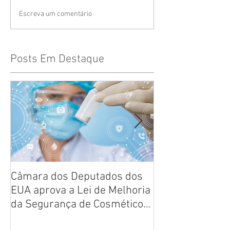
Escreva um comentário
Posts Em Destaque
Câmara dos Deputados dos
Reflexões sobr
EUA aprova a Lei de Melhoria
de produtos
da Segurança de Cosméticos
de 2020