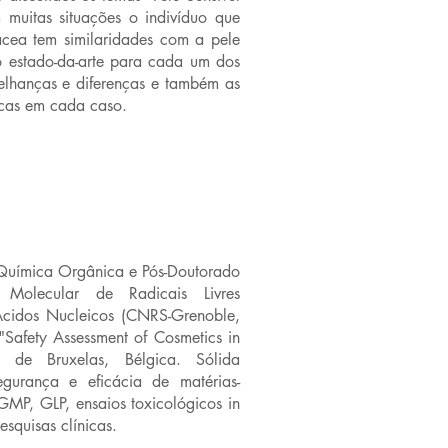
muitas situações o indivíduo que
cea tem similaridades com a pele
o estado-da-arte para cada um dos
melhanças e diferenças e também as
icas em cada caso.
uímica Orgânica e Pós-Doutorado
 Molecular de Radicais Livres
cidos Nucleicos (CNRS-Grenoble,
"Safety Assessment of Cosmetics in
 de Bruxelas, Bélgica. Sólida
egurança e eficácia de matérias-
MP, GLP, ensaios toxicológicos in
esquisas clínicas.