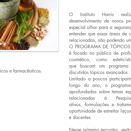
O Instituto Harris real
desenvolvimento de novos pro
especial olhar para a seguran
entender que essas áreas de c
relacionadas, não podendo uma
O PROGRAMA DE TÓPICOS 
é focado no público de profi
cosmético, como esteticis
que buscam um programa 
micos e farmacêuticos.
discutidos tópicos avançados.
Limitado a poucos participan
longo do ano, o programa t
aprofundadas sobre temas espe
relacionadas à Pesqu
ativos, formulações e trata
oportunidade de estreitar laço
e docentes.
Nesse primeiro encontro, serão