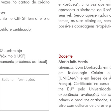
ezes no cartão de crédito
e Rosácea", uma vez que em 
apresenta a síndrome da Rosá
sta
sensível. Serão apresentados 
crito no CRF-SP tem direito a
temas, as suas etiologias, se
possiveis abordagens terapêut
stila e certificado
7 - sobreloja
(Próximo à USP)
Docente
onamento próximos ao local)
Maria Inês Harris
Química, com Doutorado em Q
em Toxicologia Celular e
(UNICAMP) e em lesões de Á
França). Certificada no curso 
the EU" pela Universidade
experiência avaliações de s
primas e produtos acabados, G
vitro com culturas celulares e p