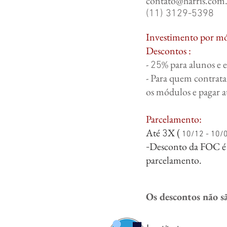
contato@harris.com
(11) 3129-5398
Investimento por m
Descontos :
-
% para alunos e 
25
- Para quem contrata
os módulos e pagar a
Parcelamento:
Até
X (
3
10/12 - 10/0
Desconto da FOC é
-
parcelamento.
Os descontos não s