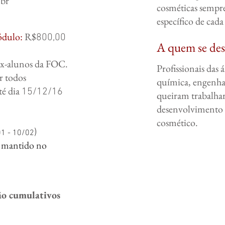
.br
cosméticas sempr
específico de cada
ódulo:
R$
800,00
A quem se des
ex-alunos da FOC.
Profissionais das 
r todos
química, engenha
té dia
15/12/16
queiram trabalha
desenvolvimento
cosmético.
)
1 - 10/02
 mantido no
ão cumulativos