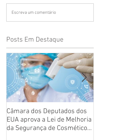
Escreva um comentário
Posts Em Destaque
Câmara dos Deputados dos
Reflexões sobr
EUA aprova a Lei de Melhoria
de produtos
da Segurança de Cosméticos
de 2020