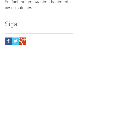
Fosfoetanolamina
animal
banimento
pesquisa
testes
Siga