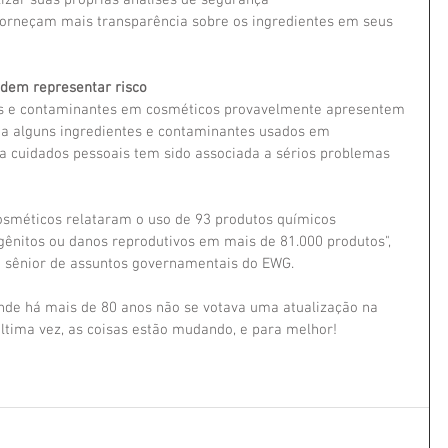
lizar suas próprias análises de segurança
forneçam mais transparência sobre os ingredientes em seus 
dem representar risco
s e contaminantes em cosméticos provavelmente apresentem 
 a alguns ingredientes e contaminantes usados ​​em 
a cuidados pessoais tem sido associada a sérios problemas 
osméticos relataram o uso de 93 produtos químicos 
gênitos ou danos reprodutivos em mais de 81.000 produtos", 
te sênior de assuntos governamentais do EWG.
nde há mais de 80 anos não se votava uma atualização na 
tima vez, as coisas estão mudando, e para melhor!