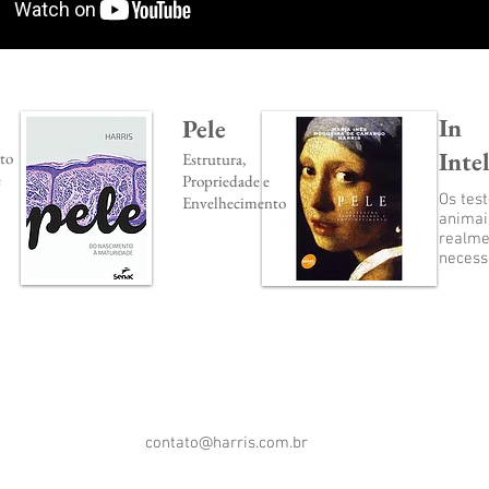
In
Pele
Inte
to
Estrutura,
e
Propriedade e
Os tes
Envelhecimento
animai
realme
necess
contato@harris.com.br