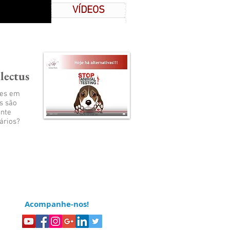
VÍDEOS
llectus
tes em
s são
nte
ários?
Acompanhe-nos!