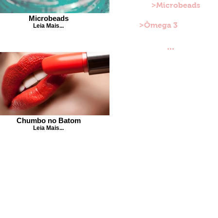
>Microbeads
Microbeads
>Ômega 3
Leia Mais...
...
Chumbo no Batom
Leia Mais...