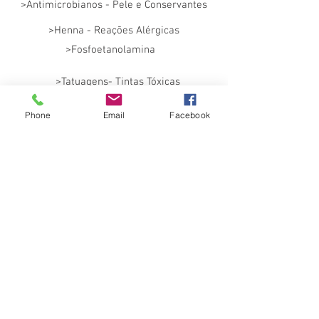
>Antimicrobianos - Pele e Conservantes
>Henna - Reações Alérgicas
>Fosfoetanolamina
>Tatuagens- Tintas Tóxicas
>Chumbo no Batom
Phone
Email
Facebook
>Sais de Alumínio
> Pele artificial e o fim dos testes em animais
>Cosméticos piratas
> Curiosidade sobre os cosméticos
>Saiba qual o seu fototipo!
>Franquias: segmento em crescimento
>Nem sempre o que é natural é seguro