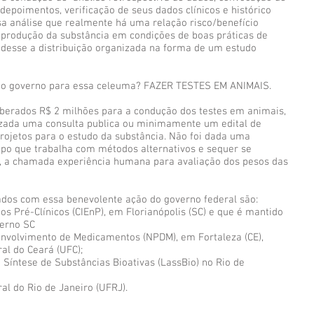
depoimentos, verificação de seus dados clínicos e histórico
sa análise que realmente há uma relação risco/benefício
a produção da substância em condições de boas práticas de
edesse a distribuição organizada na forma de um estudo
 do governo para essa celeuma? FAZER TESTES EM ANIMAIS.
liberados R$ 2 milhões para a condução dos testes em animais,
izada uma consulta publica ou minimamente um edital de
ojetos para o estudo da substância. Não foi dada uma
po que trabalha com métodos alternativos e sequer se
to, a chamada experiência humana para avaliação dos pesos das
iados com essa benevolente ação do governo federal são:
os Pré-Clínicos (CIEnP), em Florianópolis (SC) e que é mantido
verno SC
envolvimento de Medicamentos (NPDM), em Fortaleza (CE),
al do Ceará (UFC);
 Síntese de Substâncias Bioativas (LassBio) no Rio de
al do Rio de Janeiro (UFRJ).