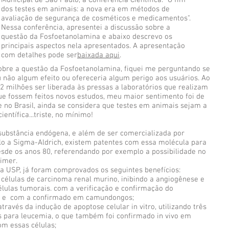
Municipal de São Paulo, a Conferência Científica: "O fim
dos testes em animais: a nova era em métodos de
avaliação de segurança de cosméticos e medicamentos".
Nessa conferência, apresentei a discussão sobre a
questão da Fosfoetanolamina e abaixo descrevo os
principais aspectos nela apresentados. A apresentação
com detalhes pode ser
baixada aqui
.
sobre a questão da Fosfoetanolamina, fiquei me perguntando se
ou não algum efeito ou ofereceria algum perigo aos usuários. Ao
2 milhões ser liberada às pressas a laboratórios que realizam
e fossem feitos novos estudos, meu maior sentimento foi de
e no Brasil, ainda se considera que testes em animais sejam a
entífica...triste, no mínimo!
ubstância endógena, e além de ser comercializada por
 a Sigma-Aldrich, existem patentes com essa molécula para
de os anos 80, referendando por exemplo a possibilidade no
imer.
a USP, já foram comprovados os seguintes benefícios:
 células de carcinoma renal murino, inibindo a angiogênese e
élulas tumorais. com a verificação e confirmação do
ro e com a confirmado em camundongos;
través da indução de apoptose celular in vitro, utilizando três
 para leucemia, o que também foi confirmado in vivo em
m essas células;