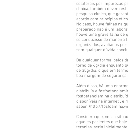
colaterais por impurezas p
clínica, também devem esta
pesquisa clínica, que gara
acordo com princípios ético
No caso, houve falhas na qu
preparado não é um labora
houve uma grave falha de 
se conduzisse de maneira f
organizados, avaliados por
sem qualquer dúvida conclui
De qualquer forma, pelos da
torno de 6g/dia enquanto q
de 38g/dia, o que em term
boa margem de segurança.
Além disso, há uma enorme
distribuía a fosfoetanolam
fosfoetanolamina distribuí
disponíveis na internet , e
saber (
http://fosfoamina.w
Considero que, nessa situa
aqueles pacientes que hoje
terapias, seria inicialment