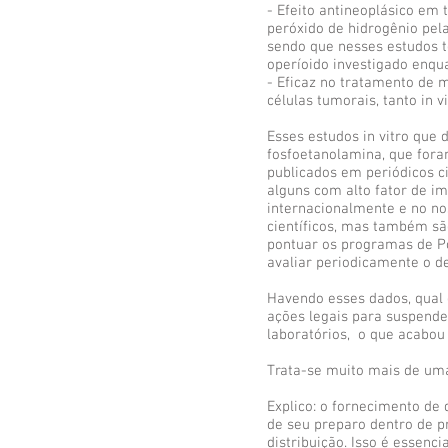
- Efeito antineoplásico em 
peróxido de hidrogênio pel
sendo que nesses estudos t
operíoido investigado enq
- Eficaz no tratamento de 
células tumorais, tanto in
Esses estudos in vitro que
fosfoetanolamina, que for
publicados em periódicos ci
alguns com alto fator de i
internacionalmente e no no
científicos, mas também sã
pontuar os programas de P
avaliar periodicamente o 
Havendo esses dados, qual 
ações legais para suspende
laboratórios, o que acabou
Trata-se muito mais de uma
Explico: o fornecimento de
de seu preparo dentro de pr
distribuição. Isso é essenc