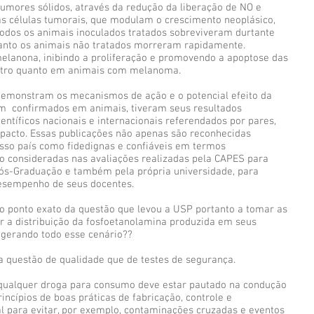
tumores sólidos, através da redução da liberação de NO e
as células tumorais, que modulam o crescimento neoplásico,
odos os animais inoculados tratados sobreviveram durtante
uanto os animais não tratados morreram rapidamente.
melanona, inibindo a proliferação e promovendo a apoptose das
 vitro quanto em animais com melanoma.
 demonstram os mecanismos de ação e o potencial efeito da
am confirmados em animais, tiveram seus resultados
entíficos nacionais e internacionais referendados por pares,
mpacto. Essas publicações não apenas são reconhecidas
sso país como fidedignas e confiáveis em termos
o consideradas nas avaliações realizadas pela CAPES para
ós-Graduação e também pela própria universidade, para
desempenho de seus docentes.
o ponto exato da questão que levou a USP portanto a tomar as
r a distribuição da fosfoetanolamina produzida em seus
 gerando todo esse cenário??
 questão de qualidade que de testes de segurança.
 qualquer droga para consumo deve estar pautado na condução
incípios de boas práticas de fabricação, controle e
ial para evitar, por exemplo, contaminações cruzadas e eventos