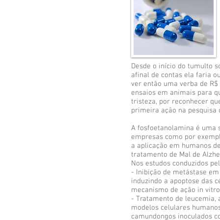
Desde o início do tumulto 
afinal de contas ela faria 
ver então uma verba de R$ 
ensaios em animais para qu
tristeza, por reconhecer qu
primeira ação na pesquisa ci
A fosfoetanolamina é uma s
empresas como por exemplo
a aplicação em humanos des
tratamento de Mal de Alzhe
Nos estudos conduzidos pel
- Inibição de metástase em
induzindo a apoptose das c
mecanismo de ação in vit
- Tratamento de leucemia, a
modelos celulares humanos
camundongos inoculados co