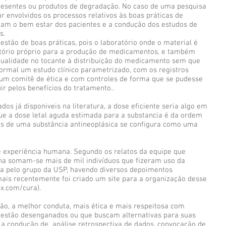
resentes ou produtos de degradação. No caso de uma pesquisa
r envolvidos os processos relativos às boas práticas de
ntam o bem estar dos pacientes e a condução dos estudos de
s.
estão de boas práticas, pois o laboratório onde o material é
tório próprio para a produção de medicamentos, e também
qualidade no tocante à distribuição do medicamento sem que
ormal um estudo clínico parametrizado, com os registros
 um comitê de ética e com controles de forma que se pudesse
r pelos benefícios do tratamento..
dos já disponiveis na literatura, a dose eficiente seria algo em
ue a dose letal aguda estimada para a substancia é da ordem
os de uma substância antineoplásica se configura como uma
 experiência humana. Segundo os relatos da equipe que
ina somam-se mais de mil indivíduos que fizeram uso da
da pelo grupo da USP, havendo diversos depoimentos
 mais recentemente foi criado um site para a organização desse
ix.com/cura).
ção, a melhor conduta, mais ética e mais respeitosa com
 estão desenganados ou que buscam alternativas para suas
e a condução de análise retrospectiva de dados, convocação de