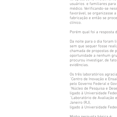
usuários e familiares para 
médico. Verificando-se nes
favorável, se organizasse 
fabricação e então se proc
clínico.
Porém qual foi a resposta
Da noite para o dia foram 
sem que sequer fosse real
chamada de propostas de pr
oportunidade a nenhum gru
procurou investigar, de fa
evidências.
Os três laboratórios agrac
´Centro de Inovação e Ensai
pelo Governo Federal e Go
´Núcleo de Pesquisa e Des
ligado à Universidade Feder
´Laboratório de Avaliação e
Janeiro (RJ),
ligado à Universidade Feder
Minha pergunta básica é: